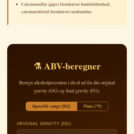
Calciumsulfat (gips) fremhæver humlebitterhed;
calciumchlorid fremhæver maltsødme.
⚗️ ABV-beregner
Beregn alkoholprocenten i dit øl ud fra din original
gravity (OG) og final gravity (FG).
Specifik vægt (SG)
Plato (°P)
ORIGINAL GRAVITY (OG)