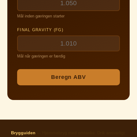
Mål inden gæringen starter
FINAL GRAVITY (FG)
Mål når gæringen er færdig
Beregn ABV
Brygguiden
— Hjemmebryg med omtanke. Drik ansvarligt.