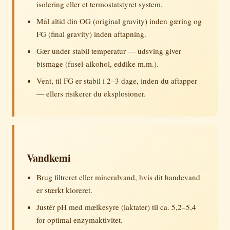
isolering eller et termostatstyret system.
Mål altid din OG (original gravity) inden gæring og
FG (final gravity) inden aftapning.
Gær under stabil temperatur — udsving giver
bismage (fusel-alkohol, eddike m.m.).
Vent, til FG er stabil i 2–3 dage, inden du aftapper
— ellers risikerer du eksplosioner.
Vandkemi
Brug filtreret eller mineralvand, hvis dit handevand
er stærkt kloreret.
Justér pH med mælkesyre (laktater) til ca. 5,2–5,4
for optimal enzymaktivitet.