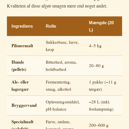
Kvaliteten af disse afgør smagen mere end noget andet.
Mængde (20
Ingrediens
Rolle
L)
Sukkerbase, farve,
Pilsnermalt
4–5 kg
krop
Humle
Bitterhed, aroma,
20–80 g
(pellets)
holdbarhed
Ale- eller
Fermentering,
1 pakke (~11 g
lagergær
smag, alkohol
tørgær)
Opløsningsmiddel,
~28 L (inkl.
Bryggervand
pH-balance
fordampning)
Specialmalt
Farve, sødme,
200–600 g
(valgfrit)
karamel, aroma